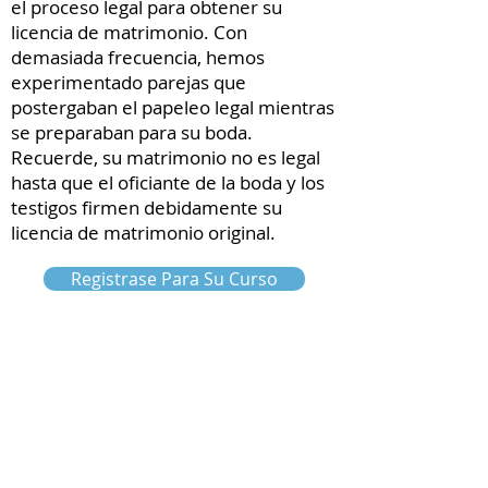
el proceso legal para obtener su
licencia de matrimonio. Con
demasiada frecuencia, hemos
experimentado parejas que
postergaban el papeleo legal mientras
se preparaban para su boda.
Recuerde, su matrimonio no es legal
hasta que el oficiante de la boda y los
testigos firmen debidamente su
licencia de matrimonio original.
Registrase Para Su Curso
ABOUT US
The Premarital Course Center is a non-profit
organization that focuses its resources on
providing education, enrichment, and
counseling solutions to families and couples.
LINKS