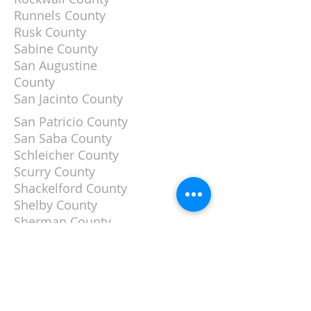
Runnels County
Rusk County
Sabine County
San Augustine
County
San Jacinto County
San Patricio County
San Saba County
Schleicher County
Scurry County
Shackelford County
Shelby County
Sherman County
Smith County
Somervell County
Starr County
Stephens County
Sterling County